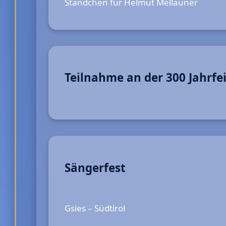
Ständchen für Helmut Mellauner
Teilnahme an der 300 Jahrfe
Sängerfest
Gsies – Südtirol