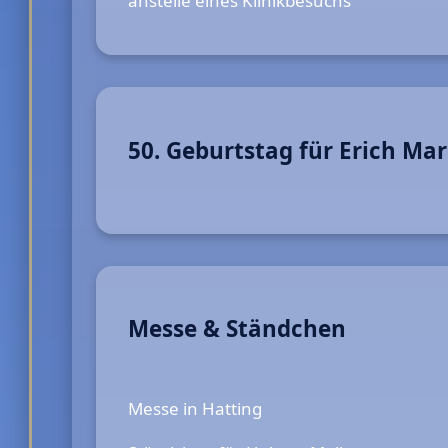
anstelle eines Klinikbesuchs
50. Geburtstag für Erich Ma
Messe & Ständchen
Messe in Hatting