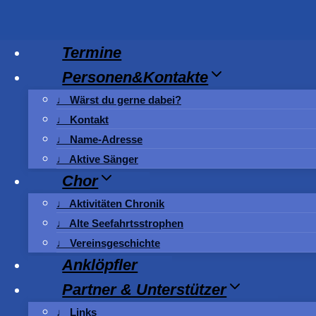
Zum
Inhalt
springen
Termine
Personen&Kontakte
♩ Wärst du gerne dabei?
♩ Kontakt
♩ Name-Adresse
♩ Aktive Sänger
Chor
♩ Aktivitäten Chronik
♩ Alte Seefahrtsstrophen
♩ Vereinsgeschichte
Anklöpfler
Partner & Unterstützer
♩ Links