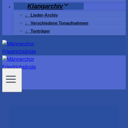
Klangarchiv
♩ Lieder-Archiv
♩ Verschiedene Tonaufnahmen
♩ Tonträger