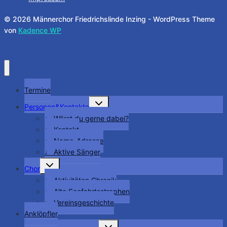
© 2026 Männerchor Friedrichslinde Inzing - WordPress Theme
von
Kadence WP
Termine
Untermenü
Personen&Kontakte
umschalten
♩ Wärst du gerne dabei?
♩ Kontakt
♩ Name-Adresse
♩ Aktive Sänger
Untermenü
Chor
umschalten
♩ Aktivitäten Chronik
♩ Alte Seefahrtsstrophen
♩ Vereinsgeschichte
Anklöpfler
Untermenü