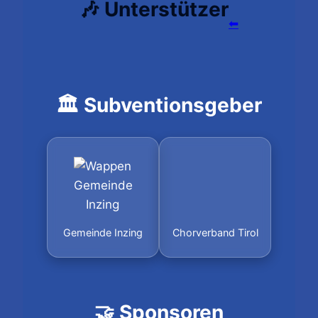
🎶 Unterstützer
⬅
🏛️ Subventionsgeber
Gemeinde Inzing
Chorverband Tirol
🤝 Sponsoren