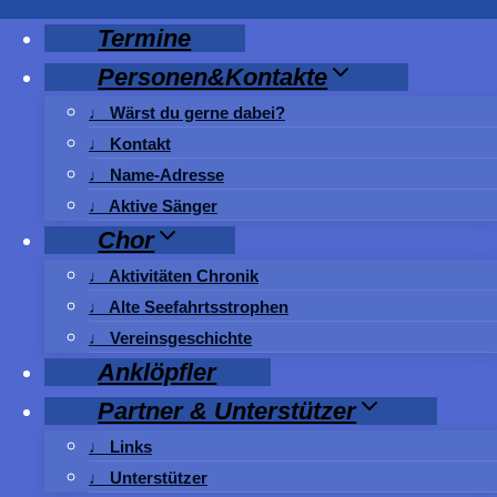
Zum
Termine
Inhalt
Personen&Kontakte
springen
♩ Wärst du gerne dabei?
♩ Kontakt
♩ Name-Adresse
♩ Aktive Sänger
Chor
♩ Aktivitäten Chronik
♩ Alte Seefahrtsstrophen
♩ Vereinsgeschichte
Anklöpfler
Partner & Unterstützer
♩ Links
♩ Unterstützer