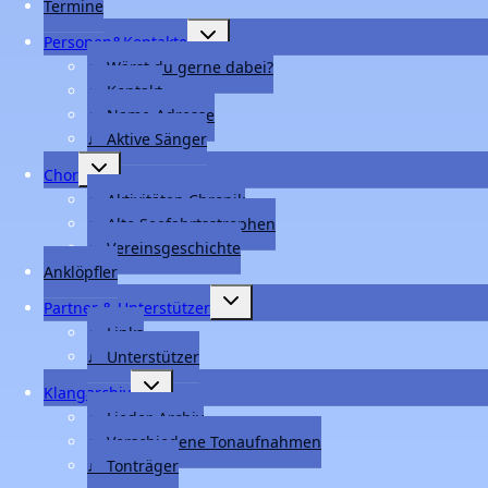
Termine
Untermenü
Personen&Kontakte
umschalten
♩ Wärst du gerne dabei?
♩ Kontakt
♩ Name-Adresse
♩ Aktive Sänger
Untermenü
Chor
umschalten
♩ Aktivitäten Chronik
♩ Alte Seefahrtsstrophen
♩ Vereinsgeschichte
Anklöpfler
Untermenü
Partner & Unterstützer
umschalten
♩ Links
♩ Unterstützer
Untermenü
Klangarchiv
umschalten
♩ Lieder-Archiv
♩ Verschiedene Tonaufnahmen
♩ Tonträger