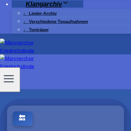
Klangarchiv
♩ Lieder-Archiv
♩ Verschiedene Tonaufnahmen
♩ Tonträger