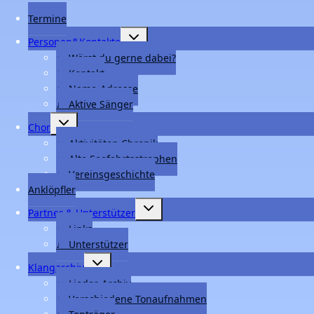
Termine
Untermenü
Personen&Kontakte
umschalten
♩ Wärst du gerne dabei?
♩ Kontakt
♩ Name-Adresse
♩ Aktive Sänger
Untermenü
Chor
umschalten
♩ Aktivitäten Chronik
♩ Alte Seefahrtsstrophen
♩ Vereinsgeschichte
Anklöpfler
Untermenü
Partner & Unterstützer
umschalten
♩ Links
♩ Unterstützer
Untermenü
Klangarchiv
umschalten
♩ Lieder-Archiv
♩ Verschiedene Tonaufnahmen