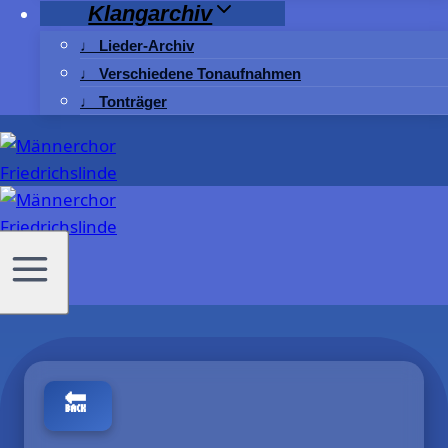
Klangarchiv
♩ Lieder-Archiv
♩ Verschiedene Tonaufnahmen
♩ Tonträger