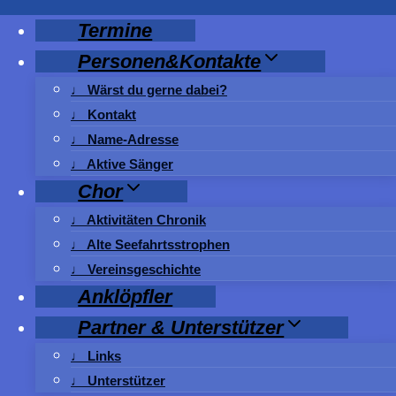
Zum
Termine
Inhalt
Personen&Kontakte
springen
♩ Wärst du gerne dabei?
♩ Kontakt
♩ Name-Adresse
♩ Aktive Sänger
Chor
♩ Aktivitäten Chronik
♩ Alte Seefahrtsstrophen
♩ Vereinsgeschichte
Anklöpfler
Partner & Unterstützer
♩ Links
♩ Unterstützer