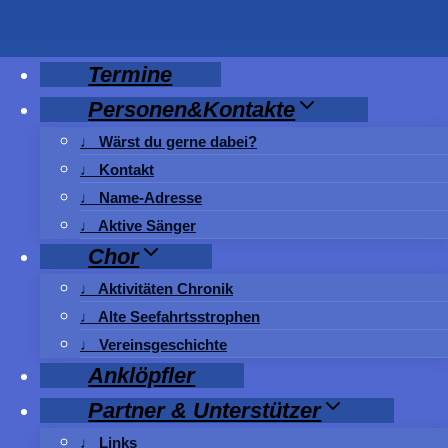
Zum
Inhalt
springen
Termine
Personen&Kontakte
♩ Wärst du gerne dabei?
♩ Kontakt
♩ Name-Adresse
♩ Aktive Sänger
Chor
♩ Aktivitäten Chronik
♩ Alte Seefahrtsstrophen
♩ Vereinsgeschichte
Anklöpfler
Partner & Unterstützer
♩ Links