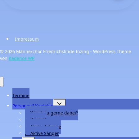
Impressum
© 2026 Männerchor Friedrichslinde Inzing - WordPress Theme
von
Kadence WP
Termine
Untermenü
Personen&Kontakte
umschalten
♩ Wärst du gerne dabei?
♩ Kontakt
♩ Name-Adresse
♩ Aktive Sänger