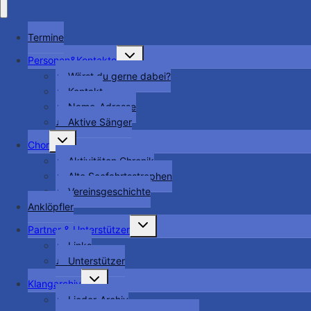
Termine
Untermenü
Personen&Kontakte
umschalten
♩ Wärst du gerne dabei?
♩ Kontakt
♩ Name-Adresse
♩ Aktive Sänger
Untermenü
Chor
umschalten
♩ Aktivitäten Chronik
♩ Alte Seefahrtsstrophen
♩ Vereinsgeschichte
Anklöpfler
Untermenü
Partner & Unterstützer
umschalten
♩ Links
♩ Unterstützer
Untermenü
Klangarchiv
umschalten
♩ Lieder-Archiv