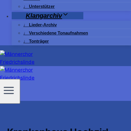
♩ Unterstützer
Klangarchiv
♩ Lieder-Archiv
♩ Verschiedene Tonaufnahmen
♩ Tonträger