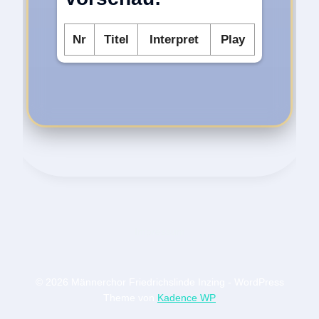
Nr
Titel
Interpret
Play
Impressum
© 2026 Männerchor Friedrichslinde Inzing - WordPress
Theme von
Kadence WP