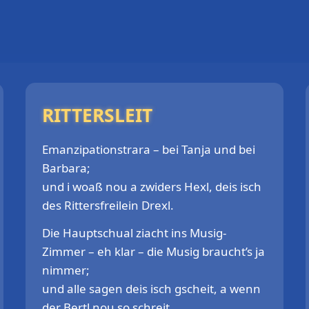
RITTERSLEIT
Emanzipationstrara – bei Tanja und bei
Barbara;
und i woaß nou a zwiders Hexl, deis isch
des Rittersfreilein Drexl.
Die Hauptschual ziacht ins Musig‐
Zimmer – eh klar – die Musig braucht’s ja
nimmer;
und alle sagen deis isch gscheit, a wenn
der Bertl nou so schreit.