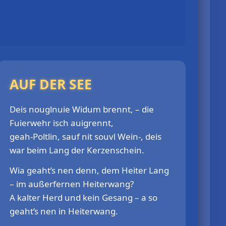
AUF DER SEE
Deis nouglnuie Widum brennt, – die
Fuierwehr isch auigrennt,
geah-Poltlin, sauf nit souvl Wein-, deis
war beim Lang der Kerzenschein.
Wia geaht’s nen denn, dem Heiter Lang
– im außerfernen Heiterwang?
A kalter Herd und kein Gesang – a so
geaht’s nen in Heiterwang.