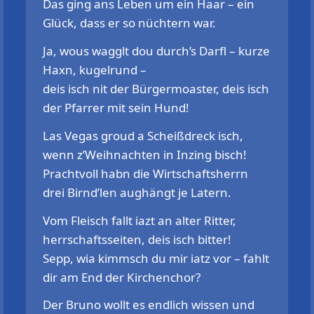
Das ging ans Leben um ein Haar – ein
Glück, dass er so nüchtern war.
Ja, wous wagglt dou durch’s Darfl – kurze
Haxn, kugelrund –
deis isch nit der Bürgermoaster, deis isch
der Pfarrer mit sein Hund!
Las Vegas groud a Scheißdreck isch,
wenn z’Weihnachten in Inzing bisch!
Prachtvoll habn die Wirtschaftsherrn
drei Birnd’len aughängt je Latern.
Vom Fleisch fallt iazt an alter Ritter,
herrschaftsseiten, deis isch bitter!
Sepp, wia kimmsch du mir iatz vor – fahlt
dir am End der Kirchenchor?
Der Bruno wollt es endlich wissen und