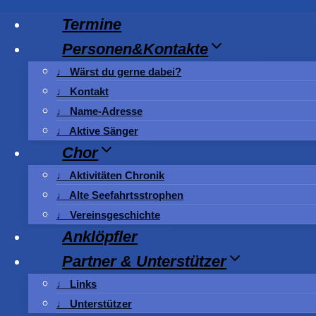
Zum
Termine
Inhalt
Personen&Kontakte
springen
♩ Wärst du gerne dabei?
♩ Kontakt
♩ Name-Adresse
♩ Aktive Sänger
Chor
♩ Aktivitäten Chronik
♩ Alte Seefahrtsstrophen
♩ Vereinsgeschichte
Anklöpfler
Partner & Unterstützer
♩ Links
♩ Unterstützer