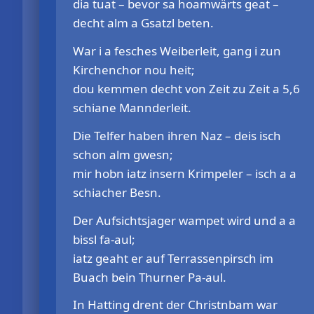
dia tuat – bevor sa hoamwärts geat –
decht alm a Gsatzl beten.
War i a fesches Weiberleit, gang i zun
Kirchenchor nou heit;
dou kemmen decht von Zeit zu Zeit a 5,6
schiane Mannderleit.
Die Telfer haben ihren Naz – deis isch
schon alm gwesn;
mir hobn iatz insern Krimpeler – isch a a
schiacher Besn.
Der Aufsichtsjager wampet wird und a a
bissl fa-aul;
iatz geaht er auf Terrassenpirsch im
Buach bein Thurner Pa-aul.
In Hatting drent der Christnbam war