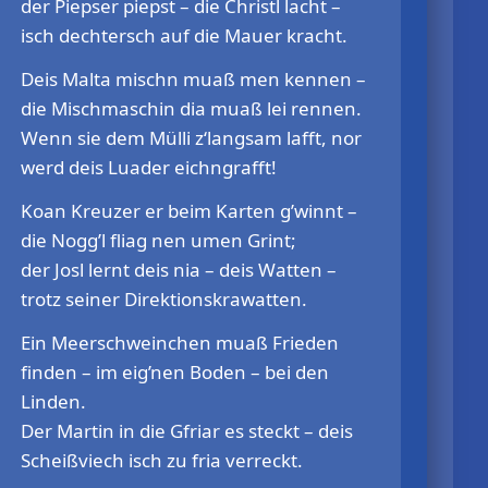
der Piepser piepst – die Christl lacht –
isch dechtersch auf die Mauer kracht.
Deis Malta mischn muaß men kennen –
die Mischmaschin dia muaß lei rennen.
Wenn sie dem Mülli z‘langsam lafft, nor
werd deis Luader eichngrafft!
Koan Kreuzer er beim Karten g’winnt –
die Nogg’l fliag nen umen Grint;
der Josl lernt deis nia – deis Watten –
trotz seiner Direktionskrawatten.
Ein Meerschweinchen muaß Frieden
finden – im eig’nen Boden – bei den
Linden.
Der Martin in die Gfriar es steckt – deis
Scheißviech isch zu fria verreckt.