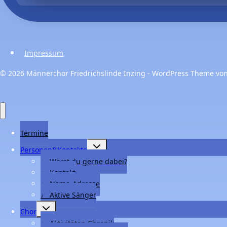
Impressum
© 2026 Männerchor Friedrichslinde Inzing - WordPress Theme vo
Termine
Untermenü
Personen&Kontakte
umschalten
♩ Wärst du gerne dabei?
♩ Kontakt
♩ Name-Adresse
♩ Aktive Sänger
Untermenü
Chor
umschalten
♩ Aktivitäten Chronik