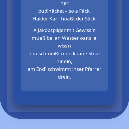
her
pudlnåcket – so a Fåck,
Haider Karl, hoaßt der Såck.
A Jakobspilger mit Gewiss´n
muaß bei an Wasser oans lei
wiss’n
dou schmeißt men koane Stoar
hinein,
am End´ schwimmt inser Pfarrer
drein.