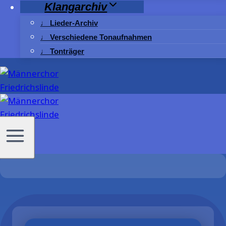
Klangarchiv
♩ Lieder-Archiv
♩ Verschiedene Tonaufnahmen
♩ Tonträger