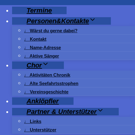
Zum
Termine
Inhalt
Personen&Kontakte
springen
♩ Wärst du gerne dabei?
♩ Kontakt
♩ Name-Adresse
♩ Aktive Sänger
Chor
♩ Aktivitäten Chronik
♩ Alte Seefahrtsstrophen
♩ Vereinsgeschichte
Anklöpfler
Partner & Unterstützer
♩ Links
♩ Unterstützer