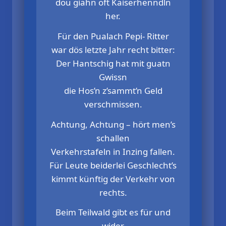
dou giahn oft Kaiserhenndln
her.
Für den Pualach Pepi- Ritter
war dös letzte Jahr recht bitter:
Der Hantschig hat mit guatn
Gwissn
die Hos’n z’sammt’n Geld
verschmissen.
Achtung, Achtung – hört men’s
schallen
Verkehrstafeln in Inzing fallen.
Für Leute beiderlei Geschlecht’s
kimmt künftig der Verkehr von
rechts.
Beim Teilwald gibt es für und
wider