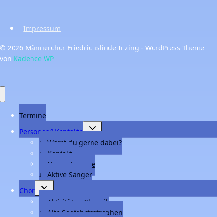
Impressum
© 2026 Männerchor Friedrichslinde Inzing - WordPress Theme
von
Kadence WP
Termine
Untermenü
Personen&Kontakte
umschalten
♩ Wärst du gerne dabei?
♩ Kontakt
♩ Name-Adresse
♩ Aktive Sänger
Untermenü
Chor
umschalten
♩ Aktivitäten Chronik
♩ Alte Seefahrtsstrophen