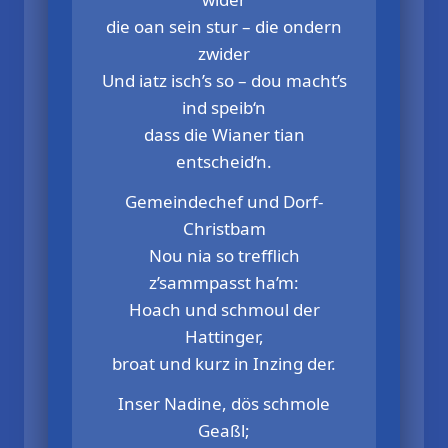
die oan sein stur – die ondern
zwider
Und iatz isch’s so – dou macht’s
ind speib‘n
dass die Wianer tian
entscheid‘n.
Gemeindechef und Dorf-
Christbam
Nou nia so trefflich
z’sammpasst ha’m:
Hoach und schmoul der
Hattinger,
broat und kurz in Inzing der.
Inser Nadine, dös schmole
Geaßl;