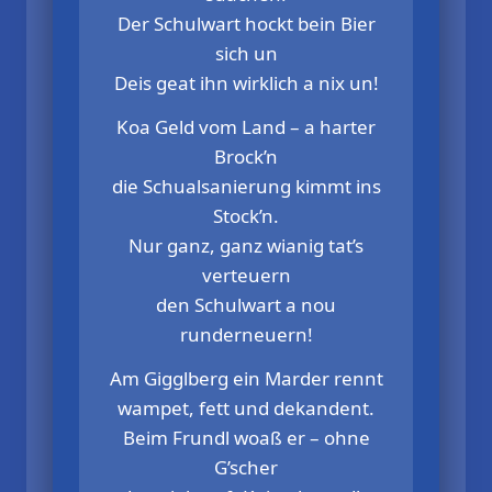
Der Schulwart hockt bein Bier
sich un
Deis geat ihn wirklich a nix un!
Koa Geld vom Land – a harter
Brock’n
die Schualsanierung kimmt ins
Stock’n.
Nur ganz, ganz wianig tat’s
verteuern
den Schulwart a nou
runderneuern!
Am Gigglberg ein Marder rennt
wampet, fett und dekandent.
Beim Frundl woaß er – ohne
G’scher