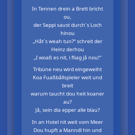
In Tennen drein a Brett bricht
ou,
der Seppi saust durch´s Loch
hinou
„Håt´s weah tun?“ schreit der
Heinz derhou
„I woaß es nit, i fliag jå nou!“
Tribüne neu wird eingeweiht
Koa Fuaßbållspieler weit und
breit
warum taucht dou heit koaner
au?
Jå, sein dia epper alle blau?
In an Hotel nit weit vom Meer
Dou hupft a Manndl hin und