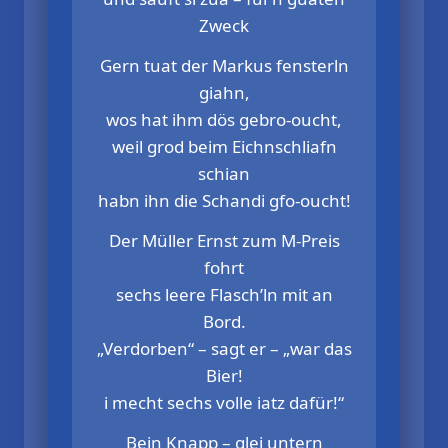
Zweck
Gern tuat der Markus fensterln
giahn,
wos hat ihm dös gebro-oucht,
weil grod beim Eichnschliafn
schian
habn ihn die Schandi gfo-oucht!
Der Müller Ernst zum M-Preis
fohrt
sechs leere Flasch’ln mit an
Bord.
„Verdorben“ – sagt er – „war das
Bier!
i mecht sechs volle iatz dafür!“
Bein Knapp – glei untern