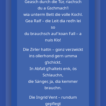
Geasch durch die Tür, riachsch
du a Gschmach’l
wia unterm Bett die volle Kochl.
Gea Ralf – die Leit dia red’n lei
so
du brauchsch auf koan Fall – a
nuis Klo!
Die Zirler hattn – gonz verzwickt
ins ollerhond gern umma
g‘schickt.
In Abfall g’haltets enk, ös
Schlauchn,
die Sänger, ja, dia kemmer
brauchn.
Die Ingrid Vent – rundum
gepflegt