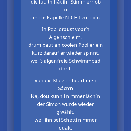
die Judith håt ihr Stimm erhob
´n,
um die Kapelle NICHT zu lob´n.
In Pepi graust voar‘n
Algenschleim,
drum baut an coolen Pool er ein
kurz darauf er wieder spinnt,
weil’s algenfreie Schwimmbad
rinnt.
Von die Klötzler heart men
Såch’n
Na, dou kunn i nimmer låch´n
der Simon wurde wieder
g’wählt,
weil ihn sei Schetti nimmer
quält.